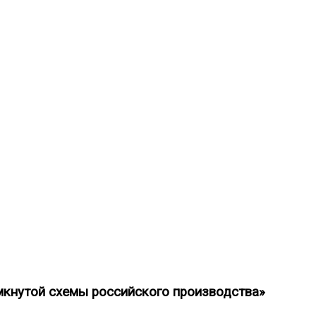
 А.Н. Крылова»
мкнутой схемы российского производства»