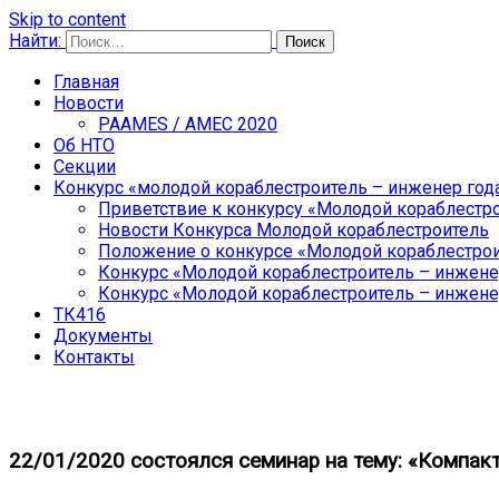
Skip to content
Найти:
Основано 22 апреля 1866 года.
«Российское научно-техническое общ
Главная
Новости
PAAMES / AMEC 2020
Об НТО
Секции
Конкурс «молодой кораблестроитель – инженер год
Приветствие к конкурсу «Молодой кораблестр
Новости Конкурса Молодой кораблестроитель
Положение о конкурсе «Молодой кораблестро
Конкурс «Молодой кораблестроитель – инжене
Конкурс «Молодой кораблестроитель – инжене
ТК416
Документы
Контакты
31.01.2020
31.01.2020
by
admin
22/01/2020 состоялся семинар на тему: «Компак