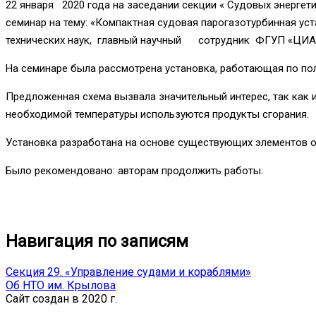
22 января 2020 года на заседании секции « Судовых энергет
семинар на тему: «Компактная судовая парогазотурбинная у
технических наук, главный научный сотрудник ФГУП «ЦИАМ 
На семинаре была рассмотрена установка, работающая по полу
Предложенная схема вызвала значительный интерес, так как 
необходимой температуры используются продукты сгорания.
Установка разработана на основе существующих элементов о
Было рекомендовано: авторам продолжить работы.
Новости
0 comments
Share
Навигация по записям
Секция 29. «Управление судами и кораблями»
Об НТО им. Крылова
Сайт создан в 2020 г.
Proudly powered by WordPress
|
Theme: Opus Blog by
Aki T