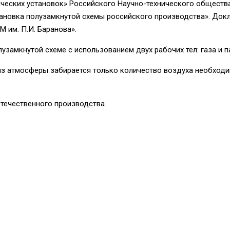
ических установок» Российского Научно-технического обществ
становка полузамкнутой схемы российского производства». До
им. П.И. Баранова».
замкнутой схеме с использованием двух рабочих тел: газа и п
из атмосферы забирается только количество воздуха необходим
течественного производства.
hemes
.