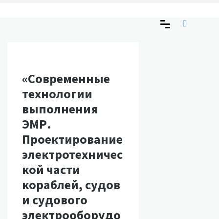
Skip
to
«Российское научно-
Основано 22 апреля 1866 года.
content
техническое общество
судостроителей имени
BY
ADMIN
академика А.Н. Крылова»
«Современные
технологии
выполнения
ЭМР.
Проектирование
электротехничес
кой части
кораблей, судов
и судового
электрооборудо